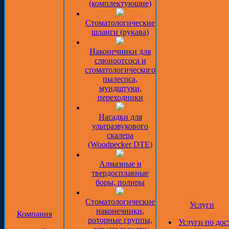
(комплектующие)
Стоматологические
шланги (рукава)
Наконечники для
слюноотсоса и
стоматологического
пылесоса,
мундштуки,
переходники
Насадки для
ультразвукового
скалера
(Woodpecker DTE)
Алмазные и
твердосплавные
боры, полиры
Стоматологические
Услуги
наконечники,
Компания
роторные группы,
Услуги по дос