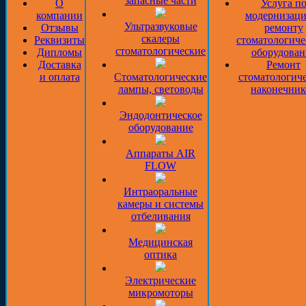
запасные части
О
Услуга п
компании
модернизаци
Ультразвуковые
Отзывы
ремонту
скалеры
Реквизиты
стоматологиче
стоматологические
Дипломы
оборудован
Доставка
Ремонт
и оплата
Стоматологические
стоматологич
лампы, световоды
наконечник
Эндодонтическое
оборудование
Аппараты AIR
FLOW
Интраоральные
камеры и системы
отбеливания
Медицинская
оптика
Электрические
микромоторы