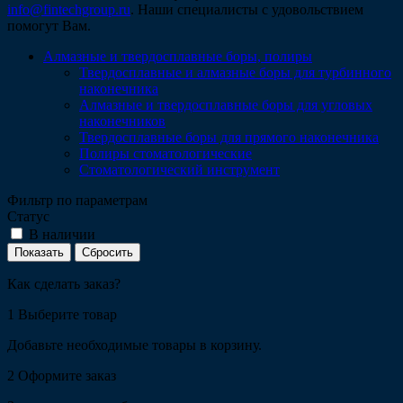
info@fintechgroup.ru
. Наши специалисты с удовольствием
помогут Вам.
Алмазные и твердосплавные боры, полиры
Твердосплавные и алмазные боры для турбинного
наконечника
Алмазные и твердосплавные боры для угловых
наконечников
Твердосплавные боры для прямого наконечника
Полиры стоматологические
Стоматологический инструмент
Фильтр по параметрам
Статус
В наличии
Сбросить
Как сделать заказ?
1
Выберите товар
Добавьте необходимые товары в корзину.
2
Оформите заказ