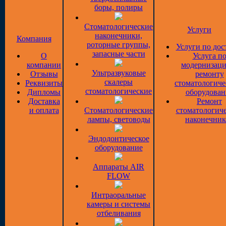
боры, полиры
Стоматологические
Услуги
наконечники,
Компания
роторные группы,
Услуги по дос
запасные части
О
Услуга п
компании
модернизаци
Ультразвуковые
Отзывы
ремонту
скалеры
Реквизиты
стоматологиче
стоматологические
Дипломы
оборудован
Доставка
Ремонт
и оплата
Стоматологические
стоматологич
лампы, световоды
наконечник
Эндодонтическое
оборудование
Аппараты AIR
FLOW
Интраоральные
камеры и системы
отбеливания