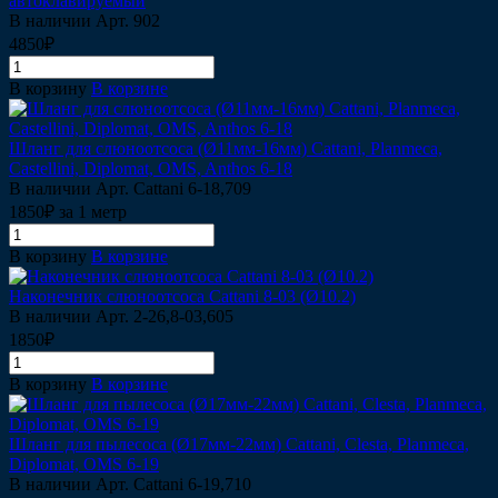
автоклавируемый
В наличии
Арт.
902
4850₽
В корзину
В корзине
Шланг для слюноотсоса (Ø11мм-16мм) Сattani, Planmeca,
Castellini, Diplomat, OMS, Anthos 6-18
В наличии
Арт.
Сattani 6-18,709
1850₽ за 1 метр
В корзину
В корзине
Наконечник слюноотсоса Cattani 8-03 (Ø10.2)
В наличии
Арт.
2-26,8-03,605
1850₽
В корзину
В корзине
Шланг для пылесоса (Ø17мм-22мм) Сattani, Сlesta, Planmeca,
Diplomat, OMS 6-19
В наличии
Арт.
Cattani 6-19,710