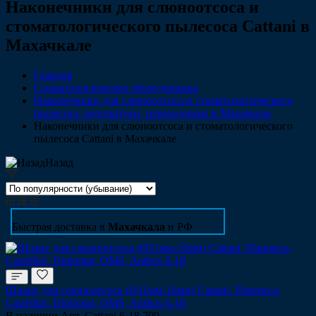
Наконечники для слюноотсоса и
стоматологического пылесоса Cattani в
Махачкале
Главная
Стоматологическое оборудование
Наконечники для слюноотсоса и стоматологического
пылесоса, мундштуки, переходники в Махачкале
Наконечники для слюноотсоса и стоматологического
пылесоса Cattani в Махачкале
Назад
Быстрая доставка в
Махачкала
и РФ
Шланг для слюноотсоса (Ø11мм-16мм) Сattani, Planmeca,
Castellini, Diplomat, OMS, Anthos 6-18
В наличии
Арт.
Сattani 6-18,709