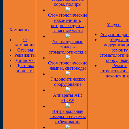
боры, полиры
Стоматологические
наконечники,
Услуги
роторные группы,
Компания
запасные части
Услуги по дос
О
Услуга п
Ультразвуковые
компании
модернизаци
скалеры
Отзывы
ремонту
стоматологические
Реквизиты
стоматологиче
Дипломы
оборудован
Стоматологические
Доставка
Ремонт
лампы, световоды
и оплата
стоматологич
наконечник
Эндодонтическое
оборудование
Аппараты AIR
FLOW
Интраоральные
камеры и системы
отбеливания