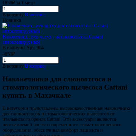
1850₽ за 1 метр
В корзину
В корзине
Новинка
Наконечник, мундштук для слюноотсоса Cattani
автоклавируемый
В наличии
Арт.
904
4850₽
В корзину
В корзине
Наконечники для слюноотсоса и
стоматологического пылесоса Cattani
купить в Махачкале
В категории представлены высококачественные наконечники
для слюноотсосов и стоматологических пылесосов от
итальянского бренда Cattani. Эти аксессуары являются
неотъемлемой частью современного стоматологического
оборудования, обеспечивая комфорт пациента и
эффективность работы врача.