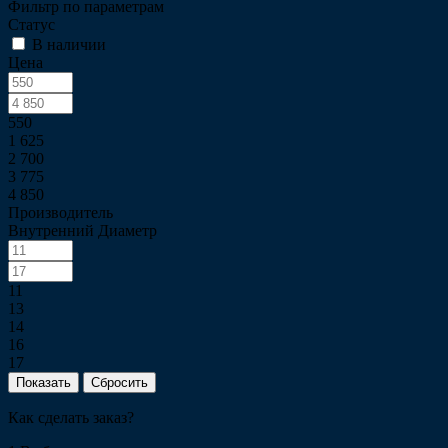
Фильтр по параметрам
Статус
В наличии
Цена
550
1 625
2 700
3 775
4 850
Производитель
Внутренний Диаметр
11
13
14
16
17
Сбросить
Как сделать заказ?