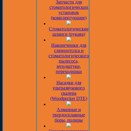
Запчасти для
стоматологических
установок
(комплектующие)
Стоматологические
шланги (рукава)
Наконечники для
слюноотсоса и
стоматологического
пылесоса,
мундштуки,
переходники
Насадки для
ультразвукового
скалера
(Woodpecker DTE)
Алмазные и
твердосплавные
боры, полиры