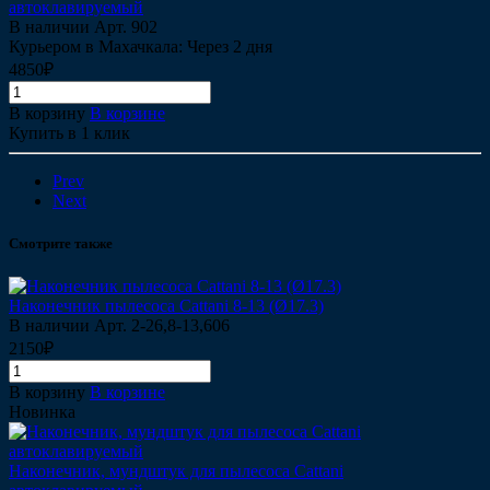
автоклавируемый
В наличии
Арт.
902
Курьером в Махачкала: Через 2 дня
4850₽
В корзину
В корзине
Купить в 1 клик
Prev
Next
Смотрите также
Наконечник пылесоса Cattani 8-13 (Ø17.3)
В наличии
Арт.
2-26,8-13,606
2150₽
В корзину
В корзине
Новинка
Наконечник, мундштук для пылесоса Cattani