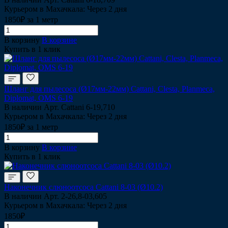
Курьером в Махачкала: Через 2 дня
1850₽ за 1 метр
В корзину
В корзине
Купить в 1 клик
Шланг для пылесоса (Ø17мм-22мм) Сattani, Сlesta, Planmeca,
Diplomat, OMS 6-19
В наличии
Арт.
Cattani 6-19,710
Курьером в Махачкала: Через 2 дня
1850₽ за 1 метр
В корзину
В корзине
Купить в 1 клик
Наконечник слюноотсоса Cattani 8-03 (Ø10.2)
В наличии
Арт.
2-26,8-03,605
Курьером в Махачкала: Через 2 дня
1850₽