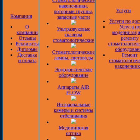
Стоматологические
наконечники,
Услуги
роторные группы,
Компания
запасные части
Услуги по дос
О
Услуга п
Ультразвуковые
компании
модернизаци
скалеры
Отзывы
ремонту
стоматологические
Реквизиты
стоматологиче
Дипломы
оборудован
Стоматологические
Доставка
Ремонт
лампы, световоды
и оплата
стоматологич
наконечник
Эндодонтическое
оборудование
Аппараты AIR
FLOW
Интраоральные
камеры и системы
отбеливания
Медицинская
оптика