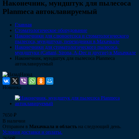
Наконечник, мундштук для пылесоса
Planmeca автоклавируемый
Главная
Стоматологическое оборудование
Наконечники для слюноотсоса и стоматологического
пылесоса, мундштуки, переходники в Махачкале
Наконечники для стоматологического пылесоса,
мундштуки (Сattani, Sirona, A-Dec и другие) в Махачкале
Наконечник, мундштук для пылесоса Planmeca
автоклавируемый
Назад
Новинка
7650 ₽
В наличии
Отправим в
Махачкала и область
на следующий день.
Условия доставки и оплаты.
7650₽