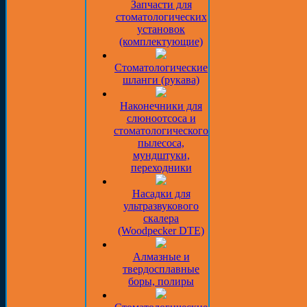
Запчасти для
стоматологических
установок
(комплектующие)
Стоматологические
шланги (рукава)
Наконечники для
слюноотсоса и
стоматологического
пылесоса,
мундштуки,
переходники
Насадки для
ультразвукового
скалера
(Woodpecker DTE)
Алмазные и
твердосплавные
боры, полиры