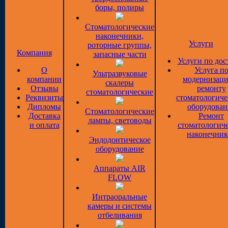
боры, полиры
Стоматологические
наконечники,
Услуги
роторные группы,
Компания
запасные части
Услуги по дос
О
Услуга п
Ультразвуковые
компании
модернизаци
скалеры
Отзывы
ремонту
стоматологические
Реквизиты
стоматологиче
Дипломы
оборудован
Стоматологические
Доставка
Ремонт
лампы, световоды
и оплата
стоматологич
наконечник
Эндодонтическое
оборудование
Аппараты AIR
FLOW
Интраоральные
камеры и системы
отбеливания