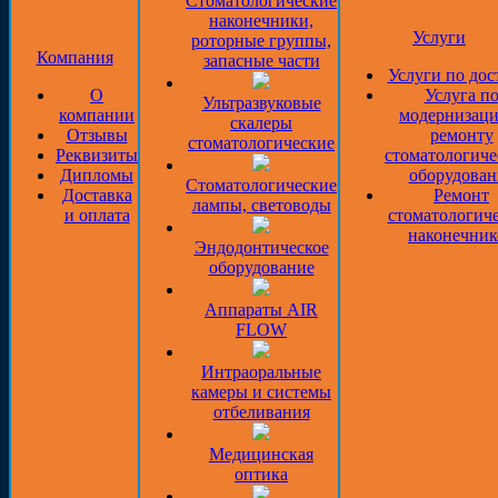
Стоматологические
наконечники,
Услуги
роторные группы,
Компания
запасные части
Услуги по дос
О
Услуга п
Ультразвуковые
компании
модернизаци
скалеры
Отзывы
ремонту
стоматологические
Реквизиты
стоматологиче
Дипломы
оборудован
Стоматологические
Доставка
Ремонт
лампы, световоды
и оплата
стоматологич
наконечник
Эндодонтическое
оборудование
Аппараты AIR
FLOW
Интраоральные
камеры и системы
отбеливания
Медицинская
оптика