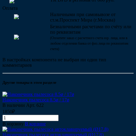
Оплата
Наличными при самовывозе от
ст.м.Проспект Мира (г.Москва)
Безналичными расчетами по счёту или
по реквизитам
(Оплатите заказ с расчетного счета юр. лица, или в
любом отделении банка от физ.лица по реквизитам
счета)
В настройках компонента не выбран ни один тип
комментариев
Другие товары в этом разделе
Наконечник пылесоса 8.5ø / 17ø
В наличии
Арт.
622
1850₽
В корзину
В корзине
Наконечник пылесоса автоклавируемый (Ø17.8)