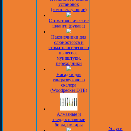
установок
(комплектующие)
Стоматологические
шланги (рукава)
Наконечники для
слюноотсоса и
стоматологического
пылесоса,
мундштуки,
переходники
Насадки для
ультразвукового
скалера
(Woodpecker DTE)
Алмазные и
твердосплавные
боры, полиры
Услуги