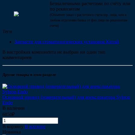
Безналичными расчетами по счёту или
по реквизитам
(Оплатите заказ с расчетного счета юр. лица, или в
любом отделении банка от физ.лица по реквизитам
счета)
Теги
Запчасти для стоматологических установок Китай
В настройках компонента не выбран ни один тип
комментариев
Другие товары в этом разделе
Основной провод (измерительный) для апекслокатора Sybron
Endo
В наличии
6850₽
В корзину
В корзине
Новинка