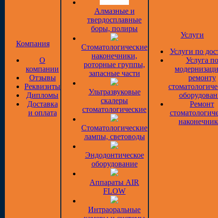
Алмазные и
твердосплавные
боры, полиры
Услуги
Компания
Стоматологические
Услуги по дос
наконечники,
О
Услуга п
роторные группы,
компании
модернизаци
запасные части
Отзывы
ремонту
Реквизиты
стоматологиче
Ультразвуковые
Дипломы
оборудован
скалеры
Доставка
Ремонт
стоматологические
и оплата
стоматологич
наконечник
Стоматологические
лампы, световоды
Эндодонтическое
оборудование
Аппараты AIR
FLOW
Интраоральные