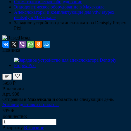
Стоматологическое оборудование
Эндодонтическое оборудование в Махачкале
Апекслокаторы и комплектующие для vdw raypex,
dentsply в Махачкале
Зарядное устройство для апекслокатора Dentsply Propex
Pixi
Назад
Новинка
5950 ₽
В наличии
Арт.
938
Отправим в
Махачкала и область
на следующий день.
Условия доставки и оплаты.
5950₽
Количество:
В корзину
В корзине