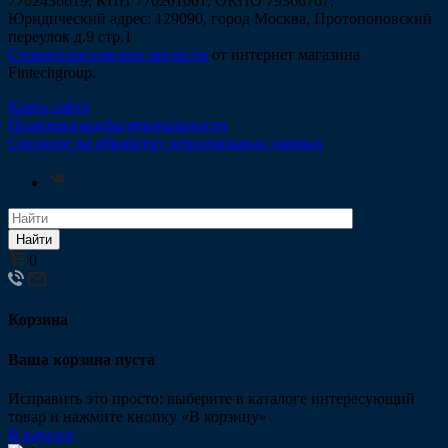
7702436619, КПП 770201001, ОКПО 79366767,
Юридический адрес: 129090, город Москва, Протопоповский
переулок д.9 стр.1
Стоматологические запчасти
от интернет магазина
Fintechgroup.
Карта сайта
Политика конфиденциальности
Согласие на обработку персональных данных
Найти
0
Корзина
Ваша корзина пуста
Исправить это просто: выберите в каталоге интересующий
товар и нажмите кнопку «В корзину»
В каталог