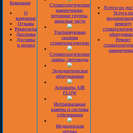
Компания
Стоматологические
Услуги по дос
наконечники,
О
Услуга п
роторные группы,
компании
модернизаци
запасные части
Отзывы
ремонту
Реквизиты
стоматологиче
Ультразвуковые
Дипломы
оборудован
скалеры
Доставка
Ремонт
стоматологические
и оплата
стоматологич
наконечник
Стоматологические
лампы, световоды
Эндодонтическое
оборудование
Аппараты AIR
FLOW
Интраоральные
камеры и системы
отбеливания
Медицинская
оптика