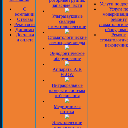
роторные группы,
Услуги по дос
запасные части
О
Услуга п
компании
модернизаци
Ультразвуковые
Отзывы
ремонту
скалеры
Реквизиты
стоматологиче
стоматологические
Дипломы
оборудован
Доставка
Ремонт
Стоматологические
и оплата
стоматологич
лампы, световоды
наконечник
Эндодонтическое
оборудование
Аппараты AIR
FLOW
Интраоральные
камеры и системы
отбеливания
Медицинская
оптика
Электрические
микромоторы