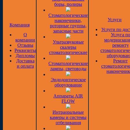
боры, полиры
Стоматологические
Услуги
наконечники,
Компания
роторные группы,
Услуги по дос
запасные части
О
Услуга п
компании
модернизаци
Ультразвуковые
Отзывы
ремонту
скалеры
Реквизиты
стоматологиче
стоматологические
Дипломы
оборудован
Доставка
Ремонт
Стоматологические
и оплата
стоматологич
лампы, световоды
наконечник
Эндодонтическое
оборудование
Аппараты AIR
FLOW
Интраоральные
камеры и системы
отбеливания