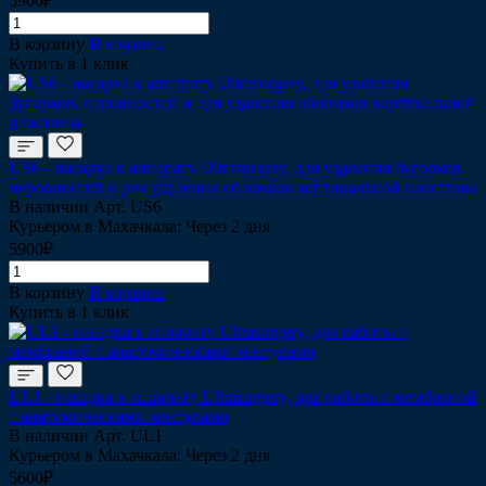
5900₽
В корзину
В корзине
Купить в 1 клик
US6 - насадка к аппарату Ultrasurgery, для удаления бугорков,
неровностей и для удаления обломков кортикальной пластины
В наличии
Арт.
US6
Курьером в Махачкала: Через 2 дня
5900₽
В корзину
В корзине
Купить в 1 клик
UL1 - насадка к аппарату Ultrasurgery, для работы с мембраной
с анатомическими контурами
В наличии
Арт.
UL1
Курьером в Махачкала: Через 2 дня
5600₽