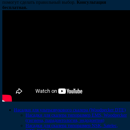
помогут сделать правильный выбор.
Консультация
бесплатная.
Насадки для ультразвукового скалера (Woodpecker DTE)
Насадки для скалера типоразмер EMS, Woodpecker
(гигиена, парадонтология, эндодонтия)
Насадки для скалера типоразмер NSK, Satelec,