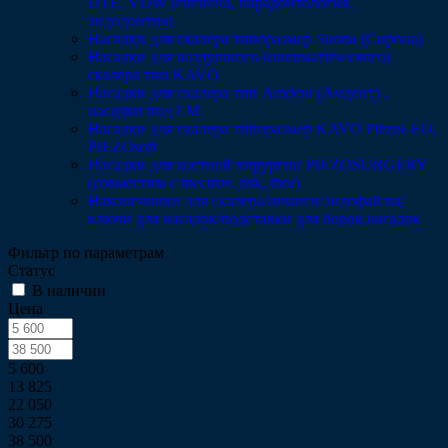
DTE, VDW (гигиена, парадонтология.
эндодонтия)
Насадки для скалера типоразмер Sirona (Сирона)
Насадки для воздушного (пневматического)
скалера тип KAVO
Насадки для скалера тип Amdent (Амдент) ,
насадки под LM
Насадки для скалера типоразмер KAVO PiezoLED,
PIEZOsoft
Насадки для костной хирургии PIEZOSURGERY
(совместим с mectron, nsk, thor)
Наконечники для скалера/шланги/эндофайлы/
ключи для насадок/подставки для боров,насадок
Фильтр по параметрам
Статус
В наличии
Цена
5 600
13 825
22 050
30 275
38 500