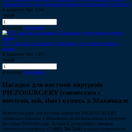
неровностей и для удаления обломков кортикальной пластины
В наличии
Арт.
US6
5900₽
В корзину
В корзине
UP3 - насадка к аппарату Ultrasurgery, для снятия зубного
камня
В наличии
Арт.
UP3
5600₽
В корзину
В корзине
Насадки для костной хирургии
PIEZOSURGERY (совместим с
mectron, nsk, thor) купить в Махачкале
Купите насадки для костной хирургии PIEZOSURGERY
стоматологические в Махачкала по низким ценам в интернет
магазине FinTechGroup. Большой ассортимент товаров.
Звоните по телефону
+7 (495) 764 74 61
и наши специалисты