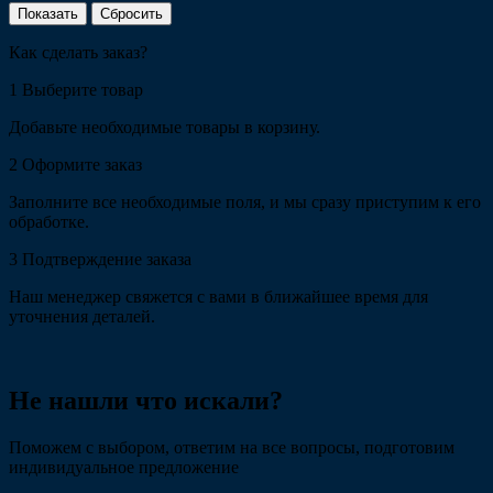
Сбросить
Как сделать заказ?
1
Выберите товар
Добавьте необходимые товары в корзину.
2
Оформите заказ
Заполните все необходимые поля, и мы сразу приступим к его
обработке.
3
Подтверждение заказа
Наш менеджер свяжется с вами в ближайшее время для
уточнения деталей.
Не нашли что искали?
Поможем с выбором, ответим на все вопросы, подготовим
индивидуальное предложение