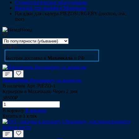
Стоматологическое оборудование
Насадки для скалера в Махачкале
Насадки для скалера PIEZOSURGERY (mectron, nsk,
thor)
Назад
Быстрая доставка в
Махачкала
и РФ
Наконечник Piezosurgery со шлангом
В наличии
Арт.
PIEZO-1
Курьером в Махачкала: Через 2 дня
38500₽
В корзину
В корзине
Купить в 1 клик