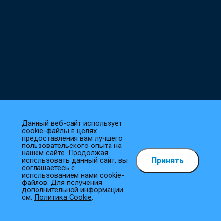
Данный веб-сайт использует
cookie-файлы в целях
предоставления вам лучшего
пользовательского опыта на
нашем сайте. Продолжая
Принять
использовать данный сайт, вы
Как сделать заказ?
соглашаетесь с
использованием нами cookie-
файлов. Для получения
1
Выберите товар
дополнительной информации
см.
Политика Cookie
.
Добавьте необходимые товары в корзину.