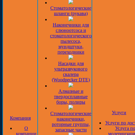
Стоматологические
шланги (рукава)
Наконечники для
слюноотсоса и
стоматологического
пылесоса,
мундштуки,
переходники
Насадки для
ультразвукового
скалера
(Woodpecker DTE)
Алмазные и
твердосплавные
боры, полиры
Услуги
Стоматологические
Компания
наконечники,
Услуги по дос
роторные группы,
О
Услуга п
запасные части
компании
модернизаци