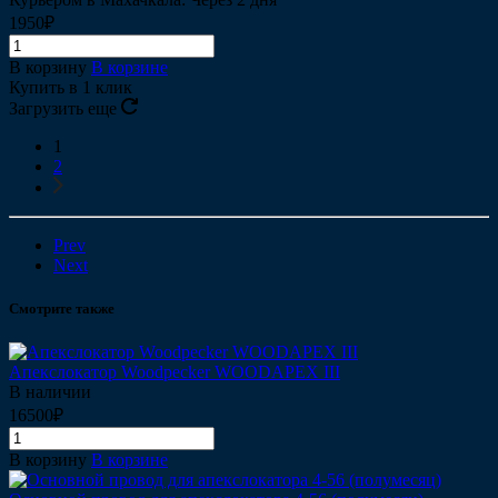
1950₽
В корзину
В корзине
Купить в 1 клик
Загрузить еще
1
2
Prev
Next
Смотрите также
Апекслокатор Woodpecker WOODAPEX III
В наличии
16500₽
В корзину
В корзине