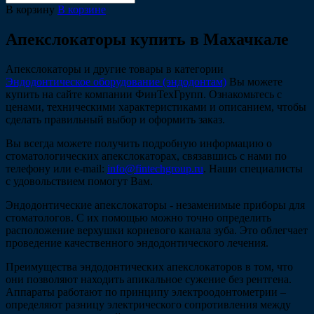
В корзину
В корзине
Апекслокаторы купить в Махачкале
Апекслокаторы и другие товары в категории
Эндодонтическое оборудование (эндодонтам)
Вы можете
купить на сайте компании ФинТехГрупп. Ознакомьтесь с
ценами, техническими характеристиками и описанием, чтобы
сделать правильный выбор и оформить заказ.
Вы всегда можете получить подробную информацию о
стоматологических апекслокаторах, связавшись с нами по
телефону или e-mail:
info@fintechgroup.ru
. Наши специалисты
с удовольствием помогут Вам.
Эндодонтические апекслокаторы - незаменимые приборы для
стоматологов. С их помощью можно точно определить
расположение верхушки корневого канала зуба. Это облегчает
проведение качественного эндодонтического лечения.
Преимущества эндодонтических апекслокаторов в том, что
они позволяют находить апикальное сужение без рентгена.
Аппараты работают по принципу электроодонтометрии –
определяют разницу электрического сопротивления между