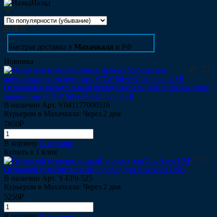
Назад
Быстрая доставка в
Махачкала
и РФ
Новинка
Основной измерительный провод (кабель) для апекслокатора
эндомотора VDW Silver/Gold mini-USB
В наличии
Арт.
V041177000516
Курьером в Махачкала: Через 2 дня
7850₽
В корзину
В корзине
Купить в 1 клик
Основной (измерительный) провод для NovApex USB
В наличии
Арт.
Y-EP8-525
Курьером в Махачкала: Через 2 дня
5250₽
В корзину
В корзине