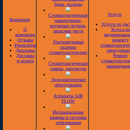
боры, полиры
Услуги
Стоматологические
Компания
наконечники,
Услуги по дос
роторные группы,
О
Услуга п
запасные части
компании
модернизаци
Отзывы
ремонту
Ультразвуковые
Реквизиты
стоматологиче
скалеры
Дипломы
оборудован
стоматологические
Доставка
Ремонт
и оплата
стоматологич
Стоматологические
наконечник
лампы, световоды
Эндодонтическое
оборудование
Аппараты AIR
FLOW
Интраоральные
камеры и системы
отбеливания